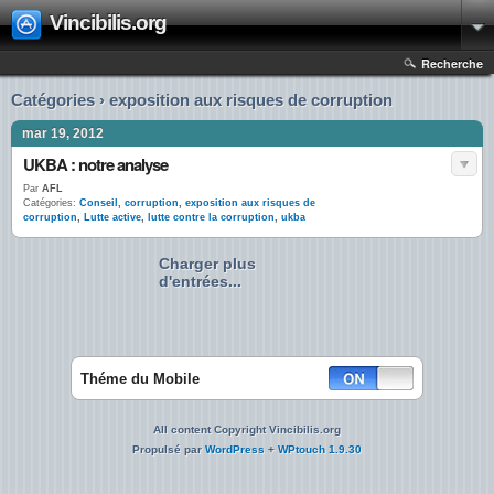
Vincibilis.org
Recherche
Catégories › exposition aux risques de corruption
mar 19, 2012
UKBA : notre analyse
Par
AFL
Catégories:
Conseil
,
corruption
,
exposition aux risques de
corruption
,
Lutte active
,
lutte contre la corruption
,
ukba
Charger plus
d'entrées...
Théme du Mobile
All content Copyright Vincibilis.org
Propulsé par
WordPress
+
WPtouch 1.9.30