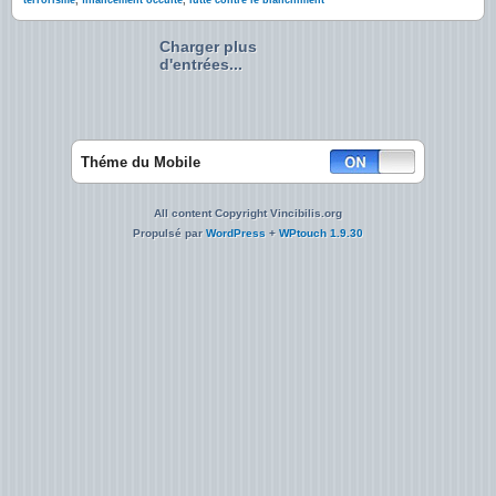
terrorisme
,
financement occulte
,
lutte contre le blanchiment
Charger plus
d'entrées...
Théme du Mobile
All content Copyright Vincibilis.org
Propulsé par
WordPress
+
WPtouch 1.9.30