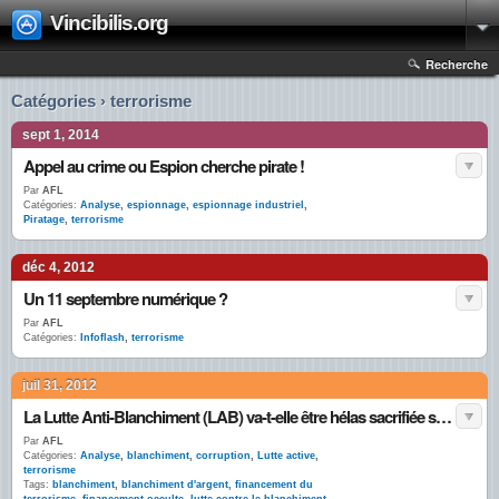
Vincibilis.org
Recherche
Catégories › terrorisme
sept 1, 2014
Appel au crime ou Espion cherche pirate !
Par
AFL
Catégories:
Analyse
,
espionnage
,
espionnage industriel
,
Piratage
,
terrorisme
déc 4, 2012
Un 11 septembre numérique ?
Par
AFL
Catégories:
Infoflash
,
terrorisme
juil 31, 2012
La Lutte Anti-Blanchiment (LAB) va-t-elle être hélas sacrifiée sur l’autel de la rigueur ?
Par
AFL
Catégories:
Analyse
,
blanchiment
,
corruption
,
Lutte active
,
terrorisme
Tags:
blanchiment
,
blanchiment d'argent
,
financement du