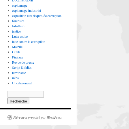
Documentation
espionnage
espionnage industriel
exposition aux risques de corruption
forensics
Infoflash
justice
Lutte active
lutte contre la corruption
Matériel
Outils
Piratage
Revue de presse
Script Kiddies
terrorisme
ukba
Uncategorized
Fièrement propulsé par WordPress