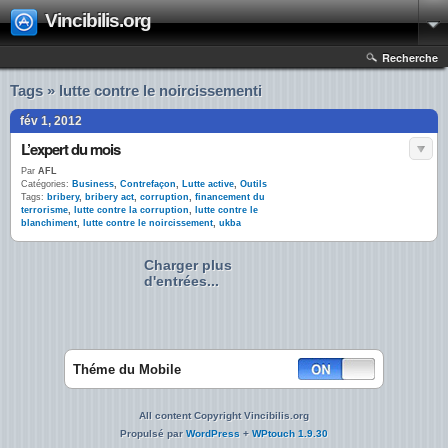
Vincibilis.org
Recherche
Tags » lutte contre le noircissementi
fév 1, 2012
L’expert du mois
Par
AFL
Catégories:
Business
,
Contrefaçon
,
Lutte active
,
Outils
Tags:
bribery
,
bribery act
,
corruption
,
financement du
terrorisme
,
lutte contre la corruption
,
lutte contre le
blanchiment
,
lutte contre le noircissement
,
ukba
Charger plus
d'entrées...
Théme du Mobile
All content Copyright Vincibilis.org
Propulsé par
WordPress
+
WPtouch 1.9.30