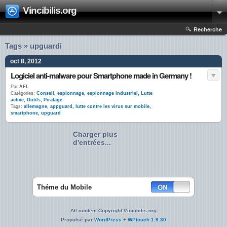
Vincibilis.org
Recherche
Tags » upguardi
oct 8, 2012
Logiciel anti-malware pour Smartphone made in Germany !
Par
AFL
Catégories:
Conseil
,
espionnage
,
espionnage industriel
,
Lutte
active
,
Outils
,
Piratage
Tags:
allemagne
,
appguard
,
lutte contre les virus sur mobile
,
smartphone
,
upguard
Charger plus
d'entrées...
Théme du Mobile
All content Copyright Vincibilis.org
Propulsé par
WordPress
+
WPtouch 1.9.30