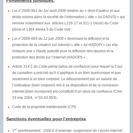
Fondements juridiques.
Loi n°2006-961 du 1er août 2006
relative au «
droit d’auteur et aux
droits voisins dans la société de l’information
» dite «
loi DADVSI
» qui
renvoie notamment aux articles L226-17 et 321-1 (recel) du Code
pénal et 1384 alinéa 5 du Code civil ;
Loi n°2009-669 du 12 juin 2009 « favorisant la diffusion et la
protection de la création sur internet
» dite «
loi HADOPI
» car elle
instaure une « Haute autorité pour la diffusion des œuvres et la
protection des droits sur l’internet (HADOPI) » ;
Article 314-1 du Code pénal (abus de confiance)
pour lequel la Cour
de cassation a précisé qu’il s’applique à un bien quelconque et pas
seulement à un bien corporel. Le détournement par un salarié de
l’ordinateur (bien corporel) mis à sa disposition et de la connexion
internet (bien incorporel) est constitutif d’un abus de confiance (Crim.
19 mai 2004, n°03-83.953) ;
Code de la propriété intellectuelle (CPI).
Sanctions éventuelles pour l’entreprise
er
1
avertissement : 1500 € d’amende, suspension de l’accès internet