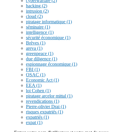
cyberwarfare
(2)
hacking
(2)
intrusion
(2)
cloud
(2)
piratage informatique
(1)
séminaire
(1)
intelligence
(1)
sécurité économique
(1)
Brèves
(1)
areva
(1)
greenpeace
(1)
due diligence
(1)
espionnage économique
(1)
FBI
(1)
OSAC
(1)
Economic Act
(1)
EEA
(1)
loi Cohen
(1)
piratage arcelor mittal
(1)
revendications
(1)
Pierre-olivier Drai
(1)
risques expatriés
(1)
expatriés
(1)
expat
(1)