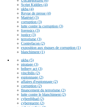
Uncategorized
(6)
Script Kiddies
(4)
ukba
(4)
Revue de presse
(4)
Matériel
(3)
corruption
(3)
lutte contre la corruption
(3)
forensics
(3)
justice
(3)
terrorisme
(3)
Contrefaçon
(2)
exposition aux risques de corruption
(1)
blanchiment
(1)
ukba
(5)
piratage
(3)
bribery act
(3)
vincibilis
(2)
espionnage
(2)
affaires d'espionnage
(2)
corruption
(2)
financement du terrorisme
(2)
lutte contre le blanchiment
(2)
cyberdjihad
(2)
cyberguerre
(2)