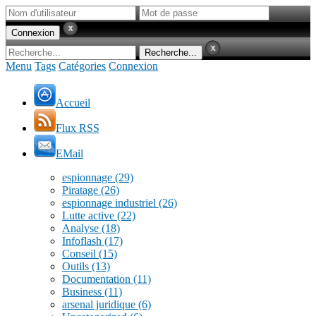
Menu
Tags
Catégories
Connexion
Accueil
Flux RSS
EMail
espionnage
(29)
Piratage
(26)
espionnage industriel
(26)
Lutte active
(22)
Analyse
(18)
Infoflash
(17)
Conseil
(15)
Outils
(13)
Documentation
(11)
Business
(11)
arsenal juridique
(6)