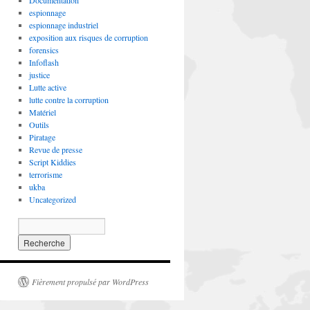
Documentation
espionnage
espionnage industriel
exposition aux risques de corruption
forensics
Infoflash
justice
Lutte active
lutte contre la corruption
Matériel
Outils
Piratage
Revue de presse
Script Kiddies
terrorisme
ukba
Uncategorized
Fièrement propulsé par WordPress