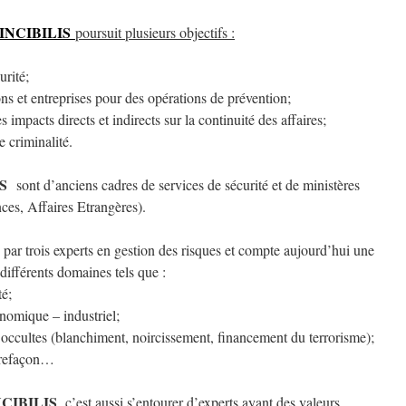
INCIBILIS
poursuit plusieurs objectifs :
urité;
ons et entreprises pour des opérations de prévention;
 impacts directs et indirects sur la continuité des affaires;
e criminalité.
IS
sont d’anciens cadres de services de sécurité et de ministères
ces, Affaires Etrangères).
 par trois experts en gestion des risques et compte aujourd’hui une
différents domaines tels que :
té;
nomique – industriel;
 occultes (blanchiment, noircissement, financement du terrorisme);
ntrefaçon…
NCIBILIS
c’est aussi s’entourer d’experts ayant des valeurs