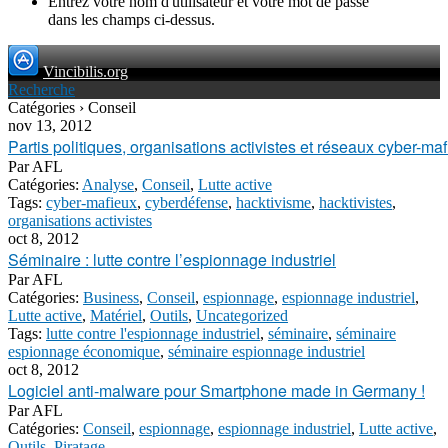
Entrez votre nom d'utilisateur et votre mot de passe
dans les champs ci-dessus.
Vincibilis.org
Recherche
Catégories › Conseil
nov 13, 2012
Partis politiques, organisations activistes et réseaux cyber-maf
Par
AFL
Catégories:
Analyse
,
Conseil
,
Lutte active
Tags:
cyber-mafieux
,
cyberdéfense
,
hacktivisme
,
hacktivistes
,
organisations activistes
oct 8, 2012
Séminaire : lutte contre l’espionnage industriel
Par
AFL
Catégories:
Business
,
Conseil
,
espionnage
,
espionnage industriel
,
Lutte active
,
Matériel
,
Outils
,
Uncategorized
Tags:
lutte contre l'espionnage industriel
,
séminaire
,
séminaire
espionnage économique
,
séminaire espionnage industriel
oct 8, 2012
Logiciel anti-malware pour Smartphone made in Germany !
Par
AFL
Catégories:
Conseil
,
espionnage
,
espionnage industriel
,
Lutte active
,
Outils
,
Piratage