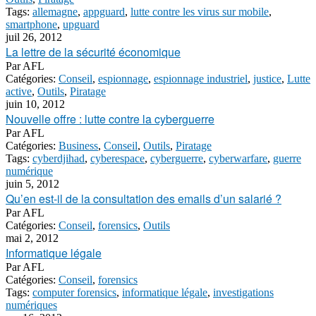
Tags:
allemagne
,
appguard
,
lutte contre les virus sur mobile
,
smartphone
,
upguard
juil 26, 2012
La lettre de la sécurité économique
Par
AFL
Catégories:
Conseil
,
espionnage
,
espionnage industriel
,
justice
,
Lutte
active
,
Outils
,
Piratage
juin 10, 2012
Nouvelle offre : lutte contre la cyberguerre
Par
AFL
Catégories:
Business
,
Conseil
,
Outils
,
Piratage
Tags:
cyberdjihad
,
cyberespace
,
cyberguerre
,
cyberwarfare
,
guerre
numérique
juin 5, 2012
Qu’en est-il de la consultation des emails d’un salarié ?
Par
AFL
Catégories:
Conseil
,
forensics
,
Outils
mai 2, 2012
Informatique légale
Par
AFL
Catégories:
Conseil
,
forensics
Tags:
computer forensics
,
informatique légale
,
investigations
numériques