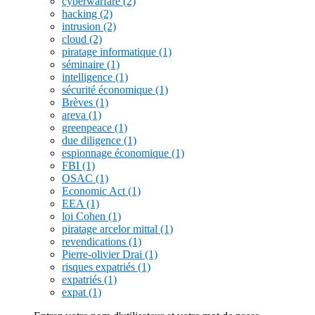
cyberwarfare
(2)
hacking
(2)
intrusion
(2)
cloud
(2)
piratage informatique
(1)
séminaire
(1)
intelligence
(1)
sécurité économique
(1)
Brèves
(1)
areva
(1)
greenpeace
(1)
due diligence
(1)
espionnage économique
(1)
FBI
(1)
OSAC
(1)
Economic Act
(1)
EEA
(1)
loi Cohen
(1)
piratage arcelor mittal
(1)
revendications
(1)
Pierre-olivier Drai
(1)
risques expatriés
(1)
expatriés
(1)
expat
(1)