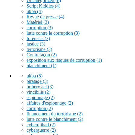
Uncategorized
(6)
Script Kiddies
(4)
ukba
(4)
Revue de presse
(4)
Matériel
(3)
corruption
(3)
lutte contre la corruption
(3)
forensics
(3)
justice
(3)
terrorisme
(3)
Contrefaçon
(2)
exposition aux risques de corruption
(1)
blanchiment
(1)
ukba
(5)
piratage
(3)
bribery act
(3)
vincibilis
(2)
espionnage
(2)
affaires d'espionnage
(2)
corruption
(2)
financement du terrorisme
(2)
lutte contre le blanchiment
(2)
cyberdjihad
(2)
cyberguerre
(2)