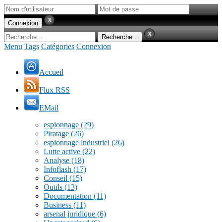
Menu
Tags
Catégories
Connexion
Accueil
Flux RSS
EMail
espionnage
(29)
Piratage
(26)
espionnage industriel
(26)
Lutte active
(22)
Analyse
(18)
Infoflash
(17)
Conseil
(15)
Outils
(13)
Documentation
(11)
Business
(11)
arsenal juridique
(6)