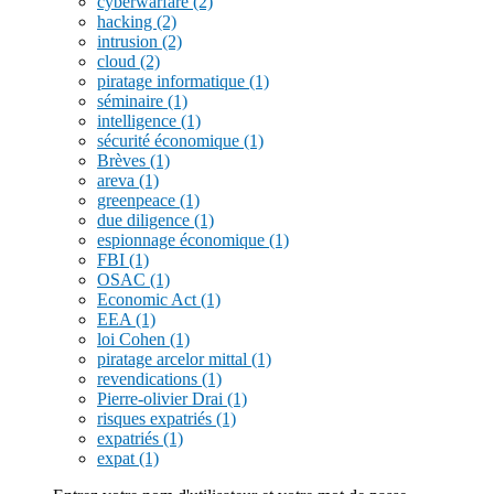
cyberwarfare
(2)
hacking
(2)
intrusion
(2)
cloud
(2)
piratage informatique
(1)
séminaire
(1)
intelligence
(1)
sécurité économique
(1)
Brèves
(1)
areva
(1)
greenpeace
(1)
due diligence
(1)
espionnage économique
(1)
FBI
(1)
OSAC
(1)
Economic Act
(1)
EEA
(1)
loi Cohen
(1)
piratage arcelor mittal
(1)
revendications
(1)
Pierre-olivier Drai
(1)
risques expatriés
(1)
expatriés
(1)
expat
(1)