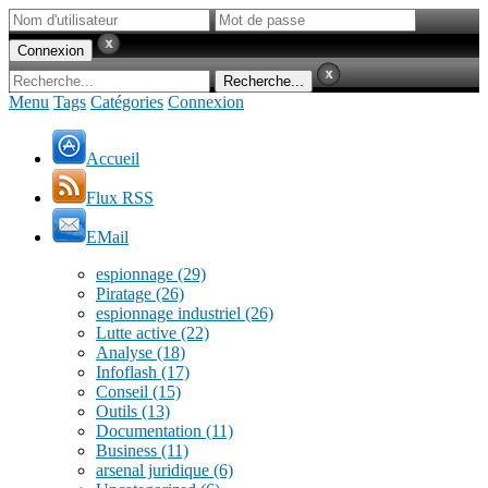
Menu
Tags
Catégories
Connexion
Accueil
Flux RSS
EMail
espionnage
(29)
Piratage
(26)
espionnage industriel
(26)
Lutte active
(22)
Analyse
(18)
Infoflash
(17)
Conseil
(15)
Outils
(13)
Documentation
(11)
Business
(11)
arsenal juridique
(6)