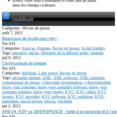
Entrez votre nom d'utilisateur et votre mot de passe
dans les champs ci-dessus.
Vincibilis.org
Recherche
Catégories › Revue de presse
août 7, 2012
Beaucoup de bruits pour rien !
Par
AFL
Catégories:
Analyse
,
Piratage
,
Revue de presse
,
Script Kiddies
Tags:
intrusion
,
mil.be
,
Ministère de la défense belge
,
piratage
juil 9, 2012
Communiqué de presse
Par
AFL
Catégories:
Infoflash
,
Lutte active
,
Revue de presse
Tags:
alexandre lienard
,
AML
,
AML software
,
AML solutions
,
communiqué de presse
,
cybercrime investigation
,
cybercriminalité
,
know your customer
,
know your customer software
,
know your
customer solution
,
know your enemy
,
KYC
,
KYC editor
,
KYC
licence
,
KYC provider
,
KYC software
,
KYC solutions
,
KYE
,
panorama
,
pascal aerens
,
telovia
,
vincibilis
jan 2, 2012
AREVA, EDF vs GREENPEACE : halte à la paranoïa et à l’amalg
Par
AFL