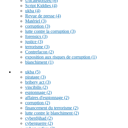
Uncategorized
(6)
Script Kiddies
(4)
ukba
(4)
Revue de presse
(4)
Matériel
(3)
corruption
(3)
lutte contre la corruption
(3)
forensics
(3)
justice
(3)
terrorisme
(3)
Contrefaçon
(2)
exposition aux risques de corruption
(1)
blanchiment
(1)
ukba
(5)
piratage
(3)
bribery act
(3)
vincibilis
(2)
espionnage
(2)
affaires d'espionnage
(2)
corruption
(2)
financement du terrorisme
(2)
lutte contre le blanchiment
(2)
cyberdjihad
(2)
cyberguerre
(2)