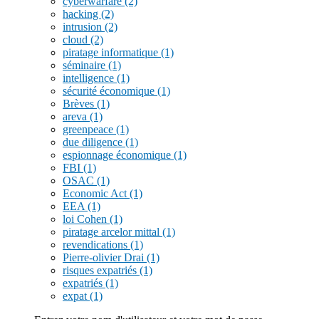
cyberwarfare
(2)
hacking
(2)
intrusion
(2)
cloud
(2)
piratage informatique
(1)
séminaire
(1)
intelligence
(1)
sécurité économique
(1)
Brèves
(1)
areva
(1)
greenpeace
(1)
due diligence
(1)
espionnage économique
(1)
FBI
(1)
OSAC
(1)
Economic Act
(1)
EEA
(1)
loi Cohen
(1)
piratage arcelor mittal
(1)
revendications
(1)
Pierre-olivier Drai
(1)
risques expatriés
(1)
expatriés
(1)
expat
(1)