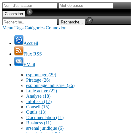
Menu
Tags
Catégories
Connexion
Accueil
Flux RSS
EMail
espionnage
(29)
Piratage
(26)
espionnage industriel
(26)
Lutte active
(22)
Analyse
(18)
Infoflash
(17)
Conseil
(15)
Outils
(13)
Documentation
(11)
Business
(11)
arsenal juridique
(6)