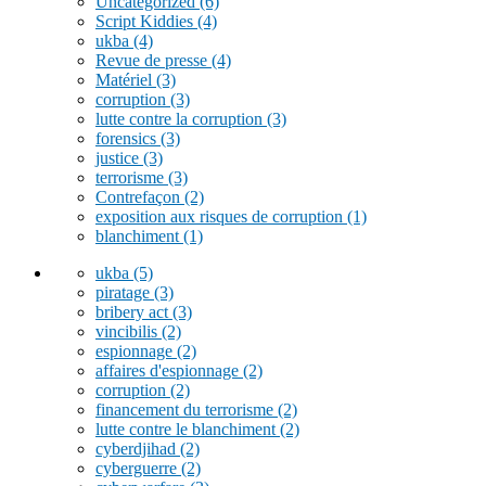
Uncategorized
(6)
Script Kiddies
(4)
ukba
(4)
Revue de presse
(4)
Matériel
(3)
corruption
(3)
lutte contre la corruption
(3)
forensics
(3)
justice
(3)
terrorisme
(3)
Contrefaçon
(2)
exposition aux risques de corruption
(1)
blanchiment
(1)
ukba
(5)
piratage
(3)
bribery act
(3)
vincibilis
(2)
espionnage
(2)
affaires d'espionnage
(2)
corruption
(2)
financement du terrorisme
(2)
lutte contre le blanchiment
(2)
cyberdjihad
(2)
cyberguerre
(2)