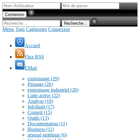
Menu
Tags
Catégories
Connexion
Accueil
Flux RSS
EMail
espionnage
(29)
Piratage
(26)
espionnage industriel
(26)
Lutte active
(22)
Analyse
(18)
Infoflash
(17)
Conseil
(15)
Outils
(13)
Documentation
(11)
Business
(11)
arsenal juridique
(6)