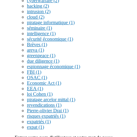
cyberwarfare
(2)
hacking
(2)
intrusion
(2)
cloud
(2)
piratage informatique
(1)
séminaire
(1)
intelligence
(1)
sécurité économique
(1)
Brèves
(1)
areva
(1)
greenpeace
(1)
due diligence
(1)
espionnage économique
(1)
FBI
(1)
OSAC
(1)
Economic Act
(1)
EEA
(1)
loi Cohen
(1)
piratage arcelor mittal
(1)
revendications
(1)
Pierre-olivier Drai
(1)
risques expatriés
(1)
expatriés
(1)
expat
(1)