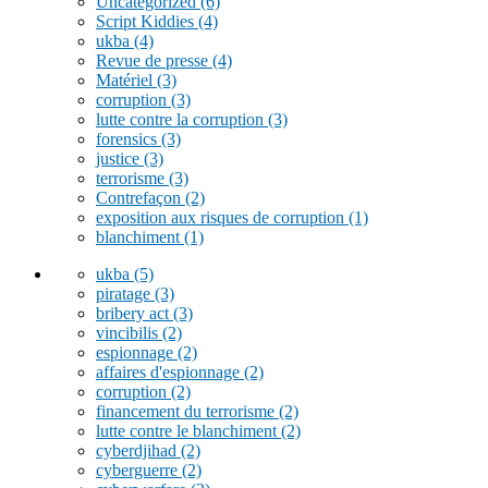
Uncategorized
(6)
Script Kiddies
(4)
ukba
(4)
Revue de presse
(4)
Matériel
(3)
corruption
(3)
lutte contre la corruption
(3)
forensics
(3)
justice
(3)
terrorisme
(3)
Contrefaçon
(2)
exposition aux risques de corruption
(1)
blanchiment
(1)
ukba
(5)
piratage
(3)
bribery act
(3)
vincibilis
(2)
espionnage
(2)
affaires d'espionnage
(2)
corruption
(2)
financement du terrorisme
(2)
lutte contre le blanchiment
(2)
cyberdjihad
(2)
cyberguerre
(2)