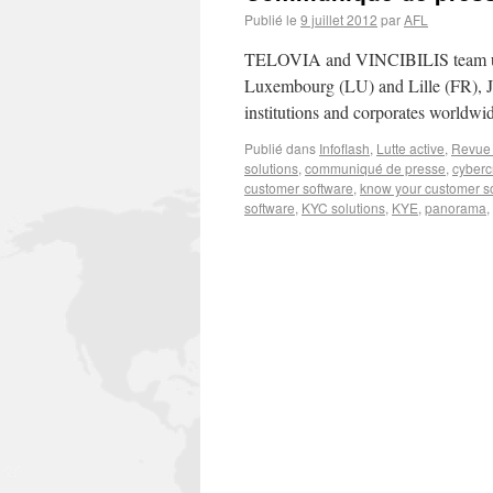
Publié le
9 juillet 2012
par
AFL
TELOVIA and VINCIBILIS team up to
Luxembourg (LU) and Lille (FR), Jul
institutions and corporates worldwid
Publié dans
Infoflash
,
Lutte active
,
Revue 
solutions
,
communiqué de presse
,
cyberc
customer software
,
know your customer so
software
,
KYC solutions
,
KYE
,
panorama
,