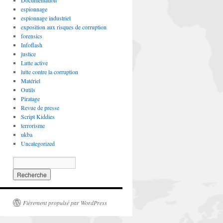
Documentation
espionnage
espionnage industriel
exposition aux risques de corruption
forensics
Infoflash
justice
Lutte active
lutte contre la corruption
Matériel
Outils
Piratage
Revue de presse
Script Kiddies
terrorisme
ukba
Uncategorized
Fièrement propulsé par WordPress