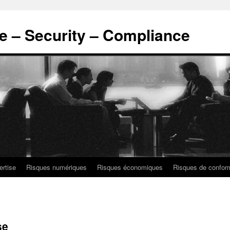
ce – Security – Compliance
ertise
Risques numériques
Risques économiques
Risques de confor
se