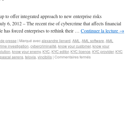
 offer integrated approach to new enterprise risks
y 6, 2012 – The recent rise of cybercrime that affects financial
e has forced enterprises to rethink their …
Continuer la lecture
→
de presse
|
Marqué avec
alexandre lienard
,
AML
,
AML software
,
AML
rime investigation
,
cybercriminalité
,
know your customer
,
know your
lution
,
know your enemy
,
KYC
,
KYC editor
,
KYC licence
,
KYC provider
,
KYC
pascal aerens
,
telovia
,
vincibilis
|
Commentaires fermés