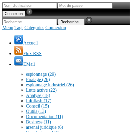
Menu
Tags
Catégories
Connexion
Accueil
Flux RSS
EMail
espionnage
(29)
Piratage
(26)
espionnage industriel
(26)
Lutte active
(22)
Analyse
(18)
Infoflash
(17)
Conseil
(15)
Outils
(13)
Documentation
(11)
Business
(11)
arsenal juridique
(6)