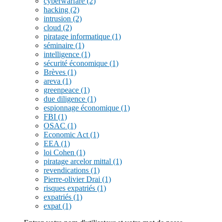
cyberwarfare
(2)
hacking
(2)
intrusion
(2)
cloud
(2)
piratage informatique
(1)
séminaire
(1)
intelligence
(1)
sécurité économique
(1)
Brèves
(1)
areva
(1)
greenpeace
(1)
due diligence
(1)
espionnage économique
(1)
FBI
(1)
OSAC
(1)
Economic Act
(1)
EEA
(1)
loi Cohen
(1)
piratage arcelor mittal
(1)
revendications
(1)
Pierre-olivier Drai
(1)
risques expatriés
(1)
expatriés
(1)
expat
(1)