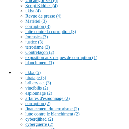
Uncategorized
(6)
Script Kiddies
(4)
ukba
(4)
Revue de presse
(4)
Matériel
(3)
corruption
(3)
lutte contre la corruption
(3)
forensics
(3)
justice
(3)
terrorisme
(3)
Contrefaçon
(2)
exposition aux risques de corruption
(1)
blanchiment
(1)
ukba
(5)
piratage
(3)
bribery act
(3)
vincibilis
(2)
espionnage
(2)
affaires d'espionnage
(2)
corruption
(2)
financement du terrorisme
(2)
lutte contre le blanchiment
(2)
cyberdjihad
(2)
cyberguerre
(2)