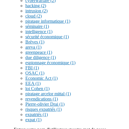
cyberwarfare
(2)
hacking
(2)
intrusion
(2)
cloud
(2)
piratage informatique
(1)
séminaire
(1)
intelligence
(1)
sécurité économique
(1)
Brèves
(1)
areva
(1)
greenpeace
(1)
due diligence
(1)
espionnage économique
(1)
FBI
(1)
OSAC
(1)
Economic Act
(1)
EEA
(1)
loi Cohen
(1)
piratage arcelor mittal
(1)
revendications
(1)
Pierre-olivier Drai
(1)
risques expatriés
(1)
expatriés
(1)
expat
(1)