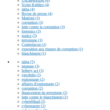
Uncategorized
(6)
Script Kiddies
(4)
ukba
(4)
Revue de presse
(4)
Matériel
(3)
corruption
(3)
lutte contre la corruption
(3)
forensics
(3)
justice
(3)
terrorisme
(3)
Contrefaçon
(2)
exposition aux risques de corruption
(1)
blanchiment
(1)
ukba
(5)
piratage
(3)
bribery act
(3)
vincibilis
(2)
espionnage
(2)
affaires d'espionnage
(2)
corruption
(2)
financement du terrorisme
(2)
lutte contre le blanchiment
(2)
cyberdjihad
(2)
cyberguerre
(2)