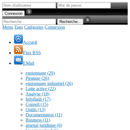
Menu
Tags
Catégories
Connexion
Accueil
Flux RSS
EMail
espionnage
(29)
Piratage
(26)
espionnage industriel
(26)
Lutte active
(22)
Analyse
(18)
Infoflash
(17)
Conseil
(15)
Outils
(13)
Documentation
(11)
Business
(11)
arsenal juridique
(6)