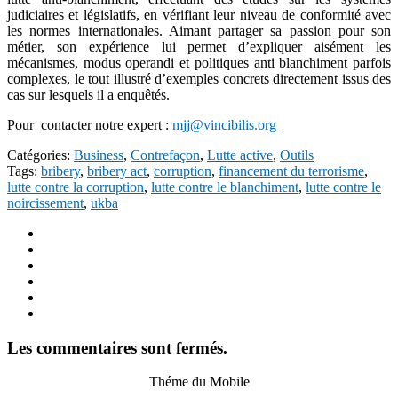
judiciaires et législatifs, en vérifiant leur niveau de conformité avec
les normes internationales. Aimant partager sa passion pour son
métier, son expérience lui permet d’expliquer aisément les
mécanismes, modus operandi et politiques anti blanchiment parfois
complexes, le tout illustré d’exemples concrets directement issus des
cas sur lesquels il a enquêtés.
Pour contacter notre expert :
mjj@vincibilis.org
Catégories:
Business
,
Contrefaçon
,
Lutte active
,
Outils
Tags:
bribery
,
bribery act
,
corruption
,
financement du terrorisme
,
lutte contre la corruption
,
lutte contre le blanchiment
,
lutte contre le
noircissement
,
ukba
Les commentaires sont fermés.
Théme du Mobile