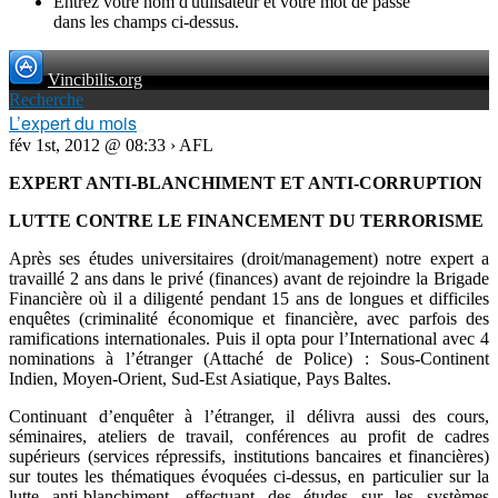
Entrez votre nom d'utilisateur et votre mot de passe
dans les champs ci-dessus.
Vincibilis.org
Recherche
L’expert du mois
fév 1st, 2012 @ 08:33 › AFL
EXPERT ANTI-BLANCHIMENT ET ANTI-CORRUPTION
LUTTE CONTRE LE FINANCEMENT DU TERRORISME
Après ses études universitaires (droit/management) notre expert a
travaillé 2 ans dans le privé (finances) avant de rejoindre la Brigade
Financière où il a diligenté pendant 15 ans de longues et difficiles
enquêtes (criminalité économique et financière, avec parfois des
ramifications internationales. Puis il opta pour l’International avec 4
nominations à l’étranger (Attaché de Police) : Sous-Continent
Indien, Moyen-Orient, Sud-Est Asiatique, Pays Baltes.
Continuant d’enquêter à l’étranger, il délivra aussi des cours,
séminaires, ateliers de travail, conférences au profit de cadres
supérieurs (services répressifs, institutions bancaires et financières)
sur toutes les thématiques évoquées ci-dessus, en particulier sur la
lutte anti-blanchiment, effectuant des études sur les systèmes