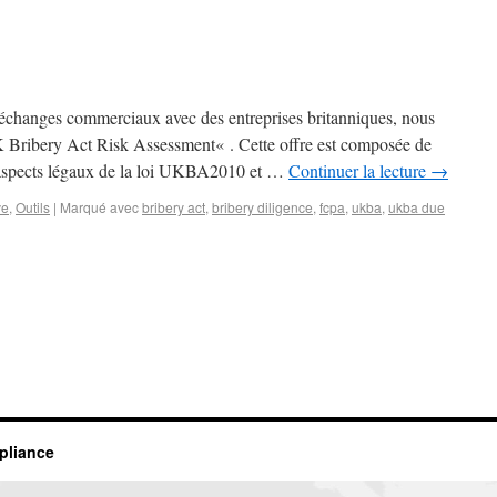
s échanges commerciaux avec des entreprises britanniques, nous
 Bribery Act Risk Assessment« . Cette offre est composée de
x aspects légaux de la loi UKBA2010 et …
Continuer la lecture
→
ve
,
Outils
|
Marqué avec
bribery act
,
bribery diligence
,
fcpa
,
ukba
,
ukba due
mpliance