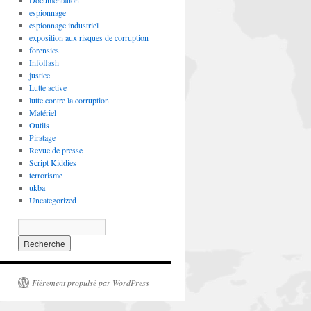
Documentation
espionnage
espionnage industriel
exposition aux risques de corruption
forensics
Infoflash
justice
Lutte active
lutte contre la corruption
Matériel
Outils
Piratage
Revue de presse
Script Kiddies
terrorisme
ukba
Uncategorized
Fièrement propulsé par WordPress