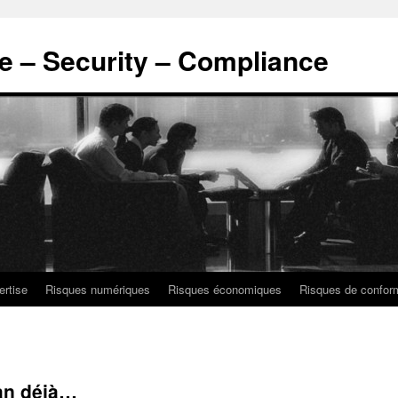
ce – Security – Compliance
ertise
Risques numériques
Risques économiques
Risques de confor
 an déjà…