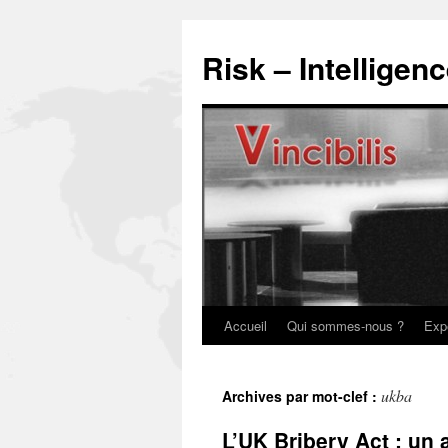
Risk – Intelligen
Accueil
Qui sommes-nous ?
Exp
ukba
Archives par mot-clef :
L’UK Bribery Act : un