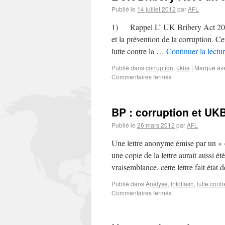
Publié le
14 juillet 2012
par
AFL
1) Rappel L’ UK Bribery Act 2010 (
et la prévention de la corruption. C
lutte contre la …
Continuer la lectu
Publié dans
corruption
,
ukba
|
Marqué av
Commentaires fermés
BP : corruption et UK
Publié le
26 mars 2012
par
AFL
Une lettre anonyme émise par un « e
une copie de la lettre aurait au
vraisemblance, cette lettre fait état 
Publié dans
Analyse
,
Infoflash
,
lutte contr
Commentaires fermés