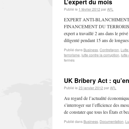
L’expert du mois
Publié le
1 février 2012
par
AFL
EXPERT ANTI-BLANCHIMENT
FINANCEMENT DU TERRORISME Aprè
expert a travaillé 2 ans dans le priv
diligenté pendant 15 ans de longu
Publié dans
Business
,
Contrefaçon
,
Lutte
terrorisme
,
lutte contre la corruption
,
lutte
fermés
UK Bribery Act : qu’en 
Publié le
23 janvier 2012
par
AFL
Au regard de l’actualité économique 
s’interroger sur l’efficience des mesu
de constater que tous les États et 
Publié dans
Business
,
Documentation
,
Lu