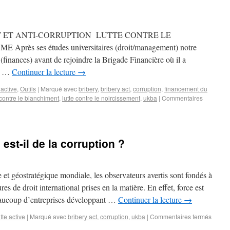
 ET ANTI-CORRUPTION LUTTE CONTRE LE
s ses études universitaires (droit/management) notre
é (finances) avant de rejoindre la Brigade Financière où il a
es …
Continuer la lecture
→
 active
,
Outils
|
Marqué avec
bribery
,
bribery act
,
corruption
,
financement du
 contre le blanchiment
,
lutte contre le noircissement
,
ukba
|
Commentaires
est-il de la corruption ?
et géostratégique mondiale, les observateurs avertis sont fondés à
res de droit international prises en la matière. En effet, force est
beaucoup d’entreprises développant …
Continuer la lecture
→
tte active
|
Marqué avec
bribery act
,
corruption
,
ukba
|
Commentaires fermés