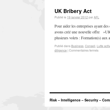
UK Bribery Act
Publié le
19 janvier 2012
par
AFL
Pour aider les entreprises ayant de
avons créé une nouvelle offre »UK
plusieurs volets : Formation(s) au
Publié dans
Business
,
Conseil
,
Lutte acti
diligence
|
Commentaires fermés
Risk – Intelligence – Security – Co