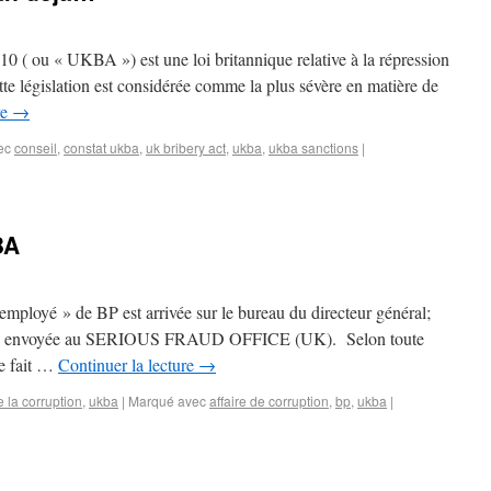
 ou « UKBA ») est une loi britannique relative à la répression
ette législation est considérée comme la plus sévère en matière de
re
→
ec
conseil
,
constat ukba
,
uk bribery act
,
ukba
,
ukba sanctions
|
BA
mployé » de BP est arrivée sur le bureau du directeur général;
ssi été envoyée au SERIOUS FRAUD OFFICE (UK). Selon toute
de fait …
Continuer la lecture
→
e la corruption
,
ukba
|
Marqué avec
affaire de corruption
,
bp
,
ukba
|