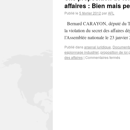
affaires : Bien mais pe
Publié le
5 février 2012
par
AFL
Bernard CARAYON, député du TARN, 
la violation du secret des affaires 
l’Assemblée nationale le 23 janvie
Publié dans
arsenal juridique
,
Documenta
espionnage industriel
,
proposition de loi 
des affaires
|
Commentaires fermés