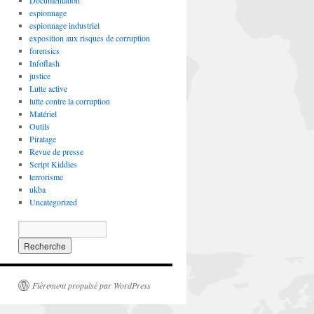
Documentation
espionnage
espionnage industriel
exposition aux risques de corruption
forensics
Infoflash
justice
Lutte active
lutte contre la corruption
Matériel
Outils
Piratage
Revue de presse
Script Kiddies
terrorisme
ukba
Uncategorized
Fièrement propulsé par WordPress